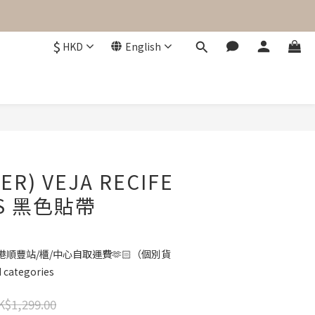
$
HKD
English
BUY NOW
ER) VEJA RECIFE
RS 黑色貼帶
順豐站/櫃/中心自取運費🫶🏻（個別貨
categories
K$1,299.00