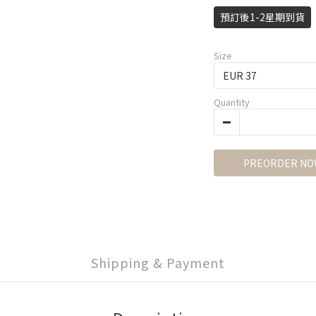
預訂後1-2星期到貨
Size
Quantity
PREORDER NO
Shipping & Payment