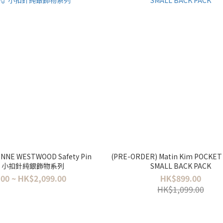
ENNE WESTWOOD Safety Pin
(PRE-ORDER) Matin Kim POCKET 
 🧷 小扣針純銀飾物系列
SMALL BACK PACK
00 ~ HK$2,099.00
HK$899.00
HK$1,099.00