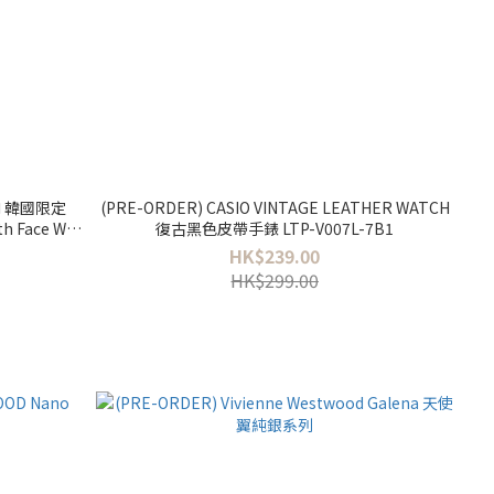
🔥 韓國限定
(PRE-ORDER) CASIO VINTAGE LEATHER WATCH
h Face WL
復古黑色皮帶手錶 LTP-V007L-7B1
HK$239.00
HK$299.00