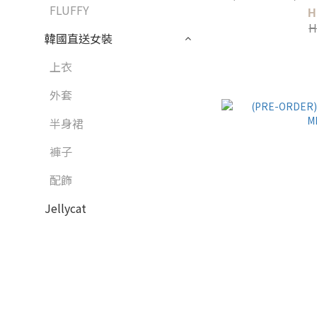
FLUFFY
H
H
韓國直送女裝
上衣
外套
半身裙
褲子
配飾
Jellycat