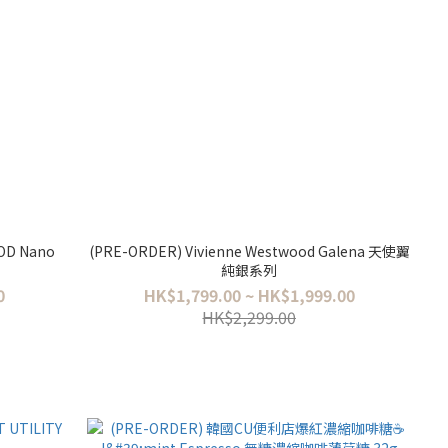
OD Nano
(PRE-ORDER) Vivienne Westwood Galena 天使翼
純銀系列
0
HK$1,799.00 ~ HK$1,999.00
HK$2,299.00