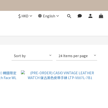
$
HKD
English
Sort by
24 Items per page