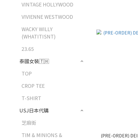
VINTAGE HOLLYWOOD
VIVIENNE WESTWOOD
WACKY WILLY
(WHATITISNT)
23.65
泰國女裝🇹🇭
TOP
CROP TEE
T-SHIRT
USJ日本代購
芝麻街
TIM & MINIONS &
(PRE-ORDER) DEI