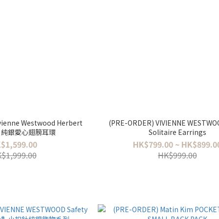
vienne Westwood Herbert
(PRE-ORDER) VIVIENNE WESTWO
ngs 純銀愛心翅膀耳環
Solitaire Earrings
$1,599.00
HK$799.00 ~ HK$899.0
$1,999.00
HK$999.00