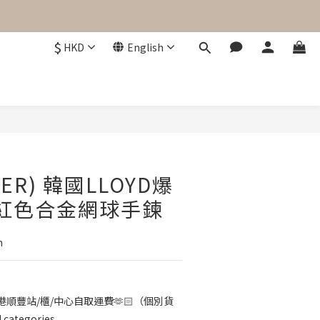
$
HKD
English
BUY NOW
DER) 韓國LLOYD爆
紅色合金網球手鍊
m
順豐站/櫃/中心自取運費🫶🏻（個別貨
categories