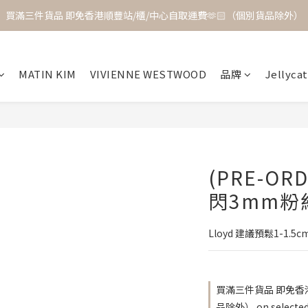
買滿三件貨品 即免香港順豐站/櫃/中心自取運費🫶🏻（個別貨品除外）
MATIN KIM
VIVIENNE WESTWOOD
品牌
Jellycat
(PRE-OR
閃3mm粉
Lloyd 建議預鬆1-1.5c
買滿三件貨品 即免香港
品除外） on selected 