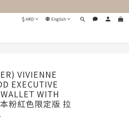
$
HKD
English
BUY NOW
ER) VIVIENNE
D EXECUTIVE
 WALLET WITH
 日本粉紅色限定版 拉
包