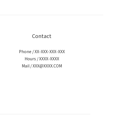
Contact
Phone / XX-XXX-XXX-XXX
Hours / XXXX-XXXX
Mail / XXX@XXXX.COM