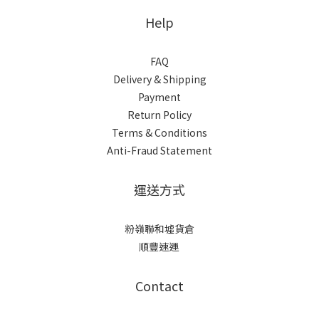
Help
FAQ
Delivery & Shipping
Payment
Return Policy
Terms & Conditions
Anti-Fraud Statement
運送方式
粉嶺聯和墟貨倉
順豐速運
Contact