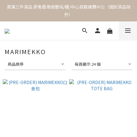
買滿三件貨品 即免香港順豐站/櫃/中心自取運費🫶🏻（個別貨品除
外）
MARIMEKKO
商品排序
每頁顯示 24 個