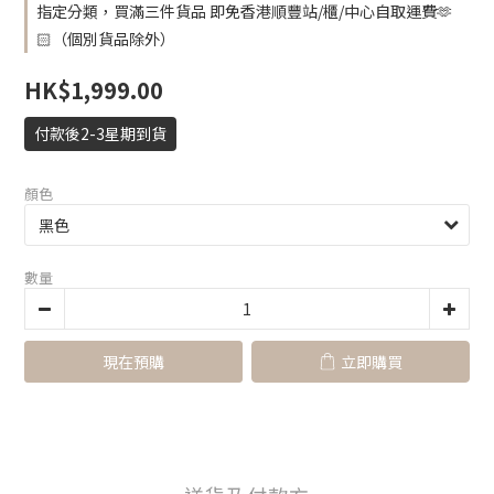
指定分類，買滿三件貨品 即免香港順豐站/櫃/中心自取運費🫶
🏻（個別貨品除外）
HK$1,999.00
付款後2-3星期到貨
顏色
數量
現在預購
立即購買