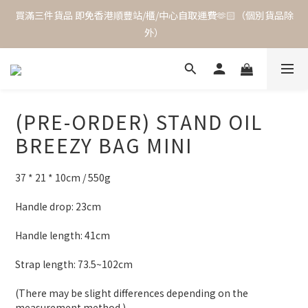
買滿三件貨品 即免香港順豐站/櫃/中心自取運費🫶🏻（個別貨品除
外）
(PRE-ORDER) STAND OIL
BREEZY BAG MINI
37 * 21 * 10cm / 550g
Handle drop: 23cm
Handle length: 41cm
Strap length: 73.5~102cm
(There may be slight differences depending on the 
measurement method.)