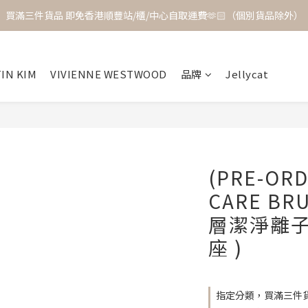
買滿三件貨品 即免香港順豐站/櫃/中心自取運費🫶🏻（個別貨品除外）
IN KIM
VIVIENNE WESTWOOD
品牌
Jellycat
(PRE-ORD
CARE BR
層潔淨離子
座 )
指定分類，買滿三件貨