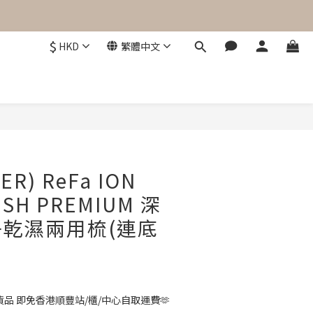
$
HKD
繁體中文
立即購買
ER) ReFa ION
USH PREMIUM 深
乾濕兩用梳(連底
品 即免香港順豐站/櫃/中心自取運費🫶