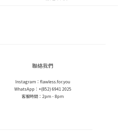
聯絡我們
Instagram：flawless.for.you
WhatsApp：+(852) 6941 2025
客服時間：2pm - 8pm