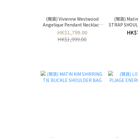
(現貨) Vivienne Westwood
(現貨) Mati
Angelique Pendant Necklace
STRAP SHOU
純銀小絲帶土星
筒肩
HK$1,799.00
HK$
HK$1,999.00