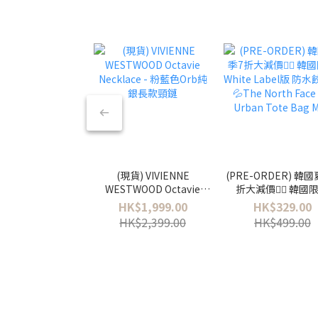
(現貨) VIVIENNE
(PRE-ORDER) 韓
WESTWOOD Octavie
折大減價❤️‍🔥 韓國
Necklace - 粉藍色Orb純
White Label版 防
HK$1,999.00
HK$329.00
銀長款頸鏈
💦The North Face
HK$2,399.00
HK$499.00
Urban Tote Bag M