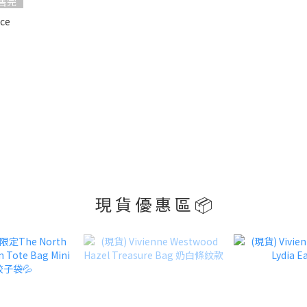
售完
現 貨 優 惠 區 📦