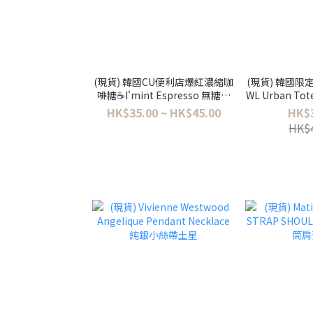
(現貨) 韓國CU便利店爆紅濃縮咖
(現貨) 韓國限定T
啡糖☕️I'mint Espresso 無糖濃
WL Urban To
縮咖啡薄荷糖 32g
子
HK$35.00 ~ HK$45.00
HK$
HK$