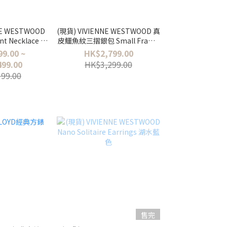
NE WESTWOOD
(現貨) VIVIENNE WESTWOOD 真
nt Necklace 冰
皮鱷魚紋三摺銀包 Small Frame
 Tiny / Small
Wallet
9.00 ~
HK$2,799.00
99.00
HK$3,299.00
99.00
售完