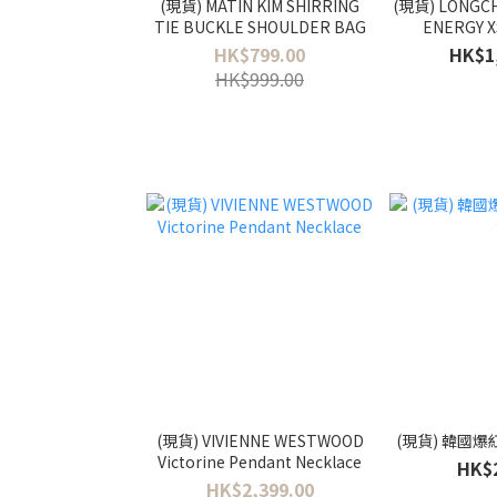
(現貨) MATIN KIM SHIRRING
(現貨) LONGCH
TIE BUCKLE SHOULDER BAG
ENERGY 
HK$799.00
HK$1
HK$999.00
(現貨) VIVIENNE WESTWOOD
(現貨) 韓國
Victorine Pendant Necklace
HK$
HK$2,399.00