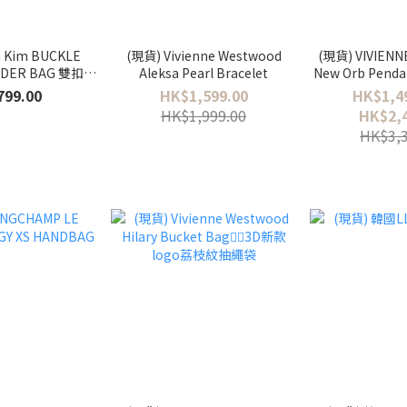
n Kim BUCKLE
(現貨) Vivienne Westwood
(現貨) VIVIEN
LDER BAG 雙扣圓
Aleksa Pearl Bracelet
New Orb Penda
背袋🖤
川藍色 - Petite /
799.00
HK$1,599.00
HK$1,49
HK$1,999.00
HK$2,4
HK$3,3