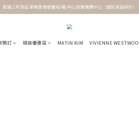
買滿三件貨品 即免香港順豐站/櫃/中心自取運費🫶🏻（個別貨品除外）
新預訂
現貨優惠區
MATIN KIM
VIVIENNE WESTWOO