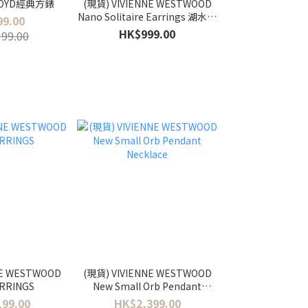
LOYD經典方錶
(現貨) VIVIENNE WESTWOOD
Nano Solitaire Earrings 湖水藍
9.00
色
HK$999.00
99.00
NE WESTWOOD
(現貨) VIVIENNE WESTWOOD
RRINGS
New Small Orb Pendant
Necklace
99.00
HK$2,399.00