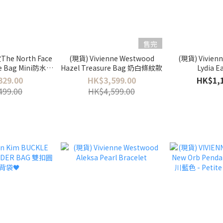
售完
he North Face
(現貨) Vivienne Westwood
(現貨) Vivien
te Bag Mini防水餃
Hazel Treasure Bag 奶白條紋款
Lydia E
袋💦
329.00
HK$3,599.00
HK$1,1
499.00
HK$4,599.00