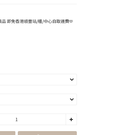
品 即免香港順豐站/櫃/中心自取運費🫶