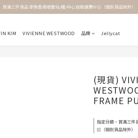
買滿三件貨品 即免香港順豐站/櫃/中心自取運費🫶🏻（個別貨品除外）
IN KIM
VIVIENNE WESTWOOD
品牌
Jellycat
(現貨) VIV
WESTWOO
FRAME P
指定分類，買滿三件貨
🏻（個別貨品除外）