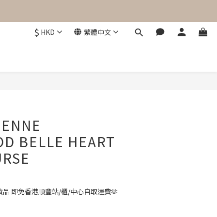
$
HKD
繁體中文
立即購買
IENNE
D BELLE HEART
URSE
品 即免香港順豐站/櫃/中心自取運費🫶