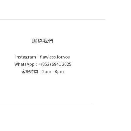
聯絡我們
Instagram：flawless.for.you
WhatsApp：+(852) 6941 2025
客服時間：2pm - 8pm