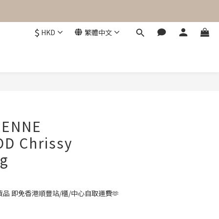
$
HKD
繁體中文
立即購買
IENNE
D Chrissy
ag
品 即免香港順豐站/櫃/中心自取運費🫶