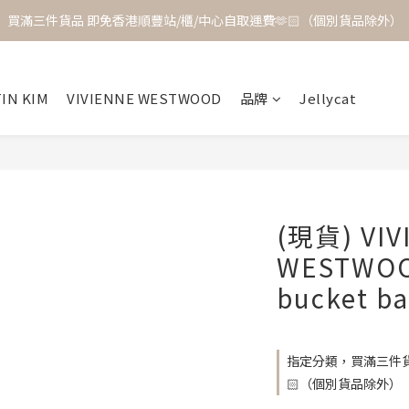
買滿三件貨品 即免香港順豐站/櫃/中心自取運費🫶🏻（個別貨品除外）
IN KIM
VIVIENNE WESTWOOD
品牌
Jellycat
(現貨) VIV
WESTWOO
bucket b
指定分類，買滿三件貨
🏻（個別貨品除外）