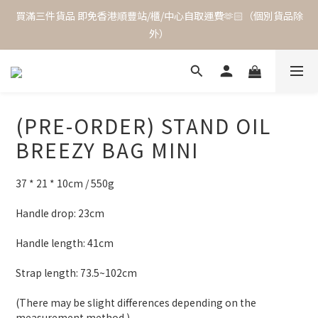
買滿三件貨品 即免香港順豐站/櫃/中心自取運費🫶🏻（個別貨品除
外）
(PRE-ORDER) STAND OIL
BREEZY BAG MINI
37 * 21 * 10cm / 550g
Handle drop: 23cm
Handle length: 41cm
Strap length: 73.5~102cm
(There may be slight differences depending on the 
measurement method.)