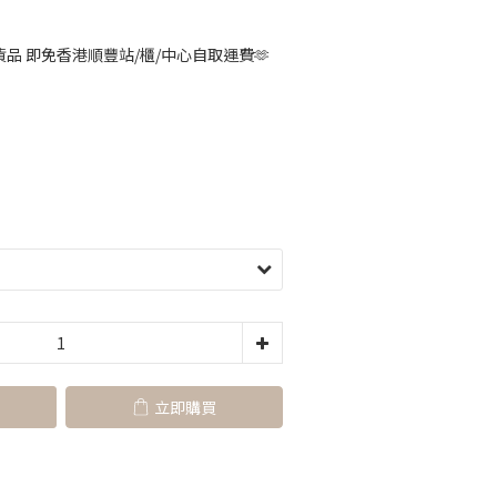
品 即免香港順豐站/櫃/中心自取運費🫶
立即購買