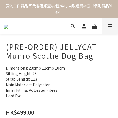
買滿三件貨品 即免香港順豐站/櫃/中心自取運費🫶🏻（個別貨品除
外）
(PRE-ORDER) JELLYCAT
Munro Scottie Dog Bag
Dimensions: 23cm x 12cm x 10cm
Sitting Height: 23
Strap Length: 113
Main Materials: Polyester
Inner Filling: Polyester Fibres
Hard Eye
HK$499.00