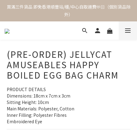
買滿三件貨品 即免香港順豐站/櫃/中心自取運費🫶🏻（個別貨品除
外）
(PRE-ORDER) JELLYCAT
AMUSEABLES HAPPY
BOILED EGG BAG CHARM
PRODUCT DETAILS
Dimensions: 18cm x 7cm x 3cm
Sitting Height: 10cm
Main Materials: Polyester, Cotton
Inner Filling: Polyester Fibres
Embroidered Eye