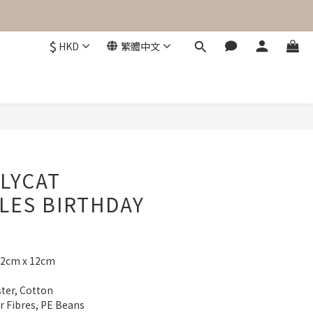
$
HKD
繁體中文
立即購買
LYCAT
LES BIRTHDAY
12cm x 12cm
ster, Cotton
er Fibres, PE Beans