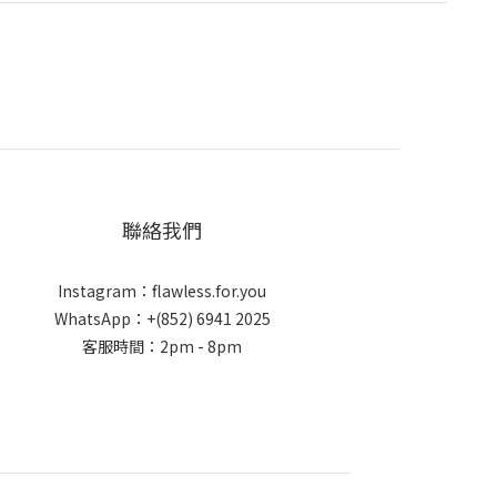
聯絡我們
Instagram：flawless.for.you
WhatsApp：+(852) 6941 2025
客服時間：2pm - 8pm