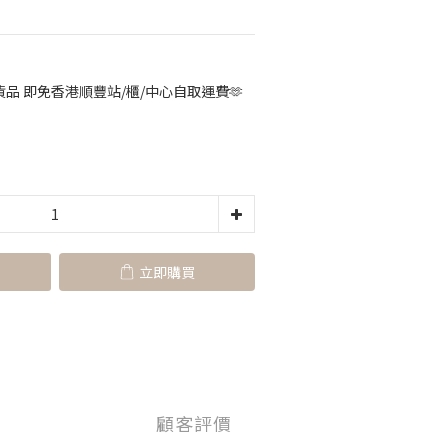
品 即免香港順豐站/櫃/中心自取運費🫶
立即購買
顧客評價