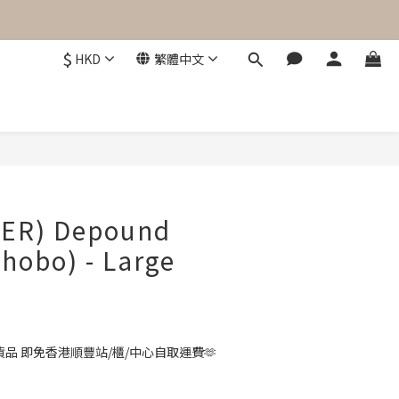
$
HKD
繁體中文
立即購買
ER) Depound
(hobo) - Large
品 即免香港順豐站/櫃/中心自取運費🫶