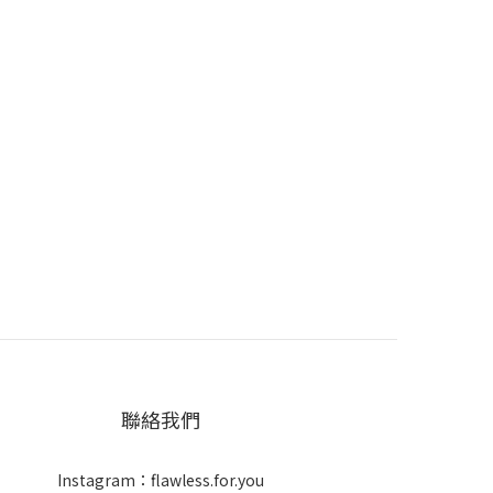
聯絡我們
Instagram：flawless.for.you