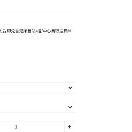
品 即免香港順豐站/櫃/中心自取運費🫶