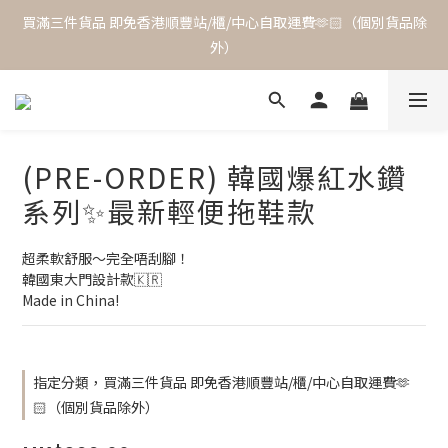
買滿三件貨品 即免香港順豐站/櫃/中心自取運費🫶🏻（個別貨品除
外）
(PRE-ORDER) 韓國爆紅水鑽
系列✨最新輕便拖鞋款
超柔軟舒服～完全唔刮腳！
韓國東大門設計款🇰🇷
Made in China!
指定分類，買滿三件貨品 即免香港順豐站/櫃/中心自取運費🫶
🏻（個別貨品除外）