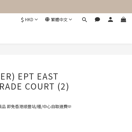
$
HKD
繁體中文
立即購買
ER) EPT EAST
TRADE COURT (2)
品 即免香港順豐站/櫃/中心自取運費🫶