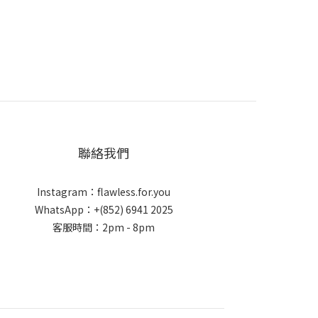
聯絡我們
Instagram：flawless.for.you
WhatsApp：+(852) 6941 2025
客服時間：2pm - 8pm