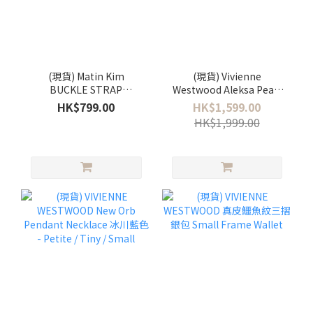
(現貨) Matin Kim
(現貨) Vivienne
BUCKLE STRAP
Westwood Aleksa Pearl
SHOULDER BAG 雙扣圓筒
Bracelet
HK$799.00
HK$1,599.00
肩背袋🖤
HK$1,999.00